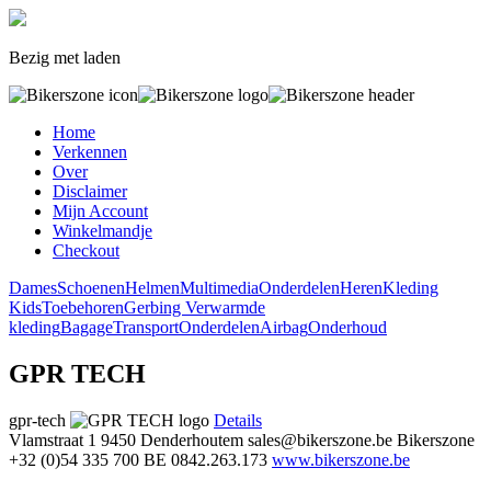
Bezig met laden
Home
Verkennen
Over
Disclaimer
Mijn Account
Winkelmandje
Checkout
Dames
Schoenen
Helmen
Multimedia
Onderdelen
Heren
Kleding
Kids
Toebehoren
Gerbing Verwarmde
kleding
Bagage
Transport
Onderdelen
Airbag
Onderhoud
GPR TECH
gpr-tech
Details
Vlamstraat 1
9450 Denderhoutem
sales@bikerszone.be
Bikerszone
+32 (0)54 335 700
BE 0842.263.173
www.bikerszone.be