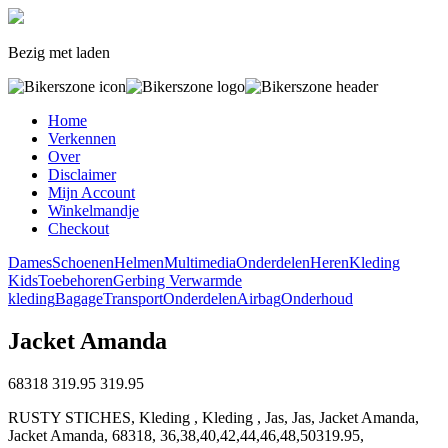
Bezig met laden
Home
Verkennen
Over
Disclaimer
Mijn Account
Winkelmandje
Checkout
Dames
Schoenen
Helmen
Multimedia
Onderdelen
Heren
Kleding
Kids
Toebehoren
Gerbing Verwarmde
kleding
Bagage
Transport
Onderdelen
Airbag
Onderhoud
Jacket Amanda
68318
319.95
319.95
RUSTY STICHES, Kleding , Kleding , Jas, Jas, Jacket Amanda,
Jacket Amanda, 68318, 36,38,40,42,44,46,48,50319.95,