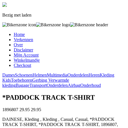
Bezig met laden
Home
Verkennen
Over
Disclaimer
Mijn Account
Winkelmandje
Checkout
Dames
Schoenen
Helmen
Multimedia
Onderdelen
Heren
Kleding
Kids
Toebehoren
Gerbing Verwarmde
kleding
Bagage
Transport
Onderdelen
Airbag
Onderhoud
*PADDOCK TRACK T-SHIRT
1896807
29.95
29.95
DAINESE, Kleding , Kleding , Casual, Casual, *PADDOCK
TRACK T-SHIRT, *PADDOCK TRACK T-SHIRT, 1896807,