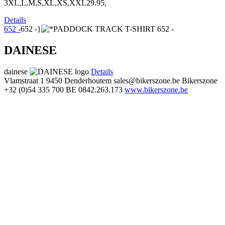
3XL,L,M,S,XL,XS,XXL29.95,
Details
652 -
652 -}
DAINESE
dainese
Details
Vlamstraat 1
9450 Denderhoutem
sales@bikerszone.be
Bikerszone
+32 (0)54 335 700
BE 0842.263.173
www.bikerszone.be